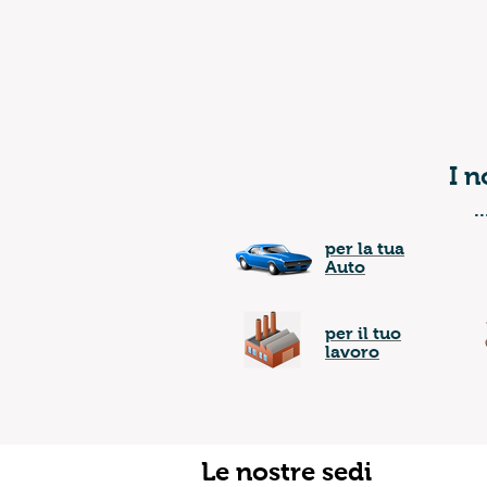
I n
.
per la tua
Auto
per il tuo
lavoro
Le nostre sedi