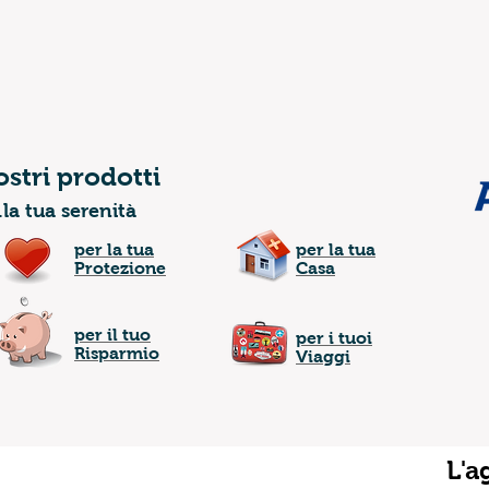
ostri prodotti
..la tua serenità
per la tua
per la tua
Protezione
Casa
per il tuo
per i tuoi
Risparmio
Viaggi
L'a