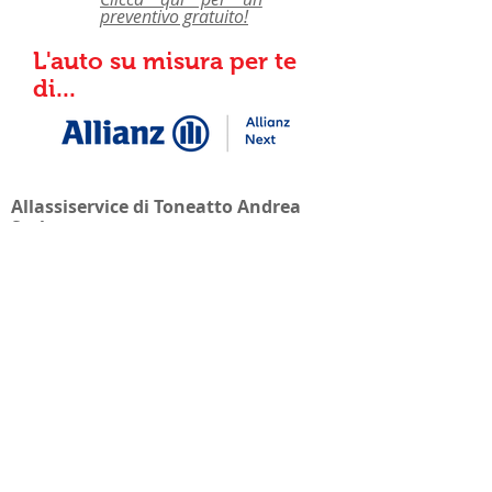
preventivo gratuito!
L'auto su misura per te
di...
Allassiservice di Toneatto Andrea
S.r.l.
C.F.
02494990308
- REA UD 265508 -
Intermediario assicurativo iscritto nella
Sezione A del Registro Unico degli
Intermediari assicurativi e riassicurativi
al n. A000231955 - Intermediario
soggetto alla vigilanza dell’IVASS
Istituto per la vigilanza sulle
assicurazioni – è possibile consultare
gli estremi dell’iscrizione
qui
-
Società a socio unico e soggetta ad