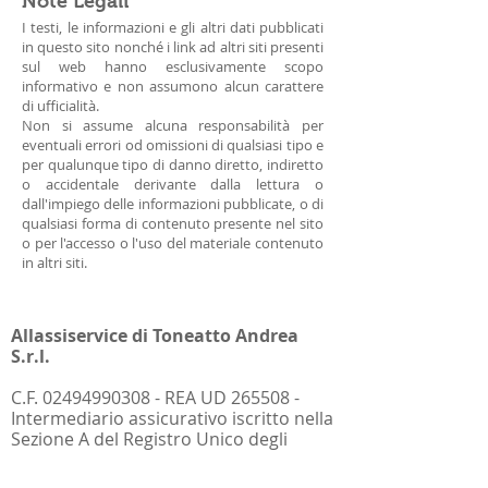
Note Legali
I testi, le informazioni e gli altri dati pubblicati
in questo sito nonché i link ad altri siti presenti
sul web hanno esclusivamente scopo
informativo e non assumono alcun carattere
di ufficialità.
Non si assume alcuna responsabilità per
eventuali errori od omissioni di qualsiasi tipo e
per qualunque tipo di danno diretto, indiretto
o accidentale derivante dalla lettura o
dall'impiego delle informazioni pubblicate, o di
qualsiasi forma di contenuto presente nel sito
o per l'accesso o l'uso del materiale contenuto
in altri siti.
Allassiservice di Toneatto Andrea
S.r.l.
C.F.
02494990308
- REA UD 265508 -
Intermediario assicurativo iscritto nella
Sezione A del Registro Unico degli
Intermediari assicurativi e riassicurativi
al n. A000231955 - Intermediario