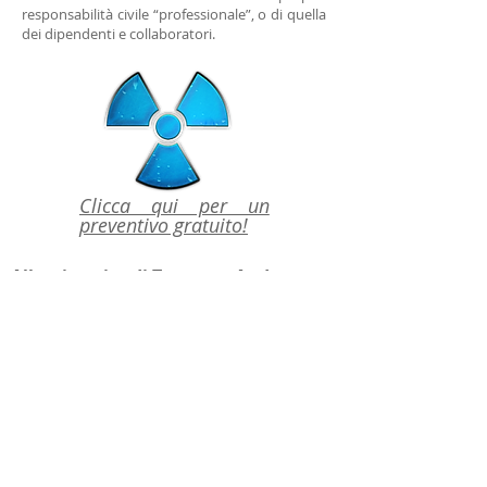
responsabilità civile “professionale”, o di quella
dei dipendenti e collaboratori.
Clicca qui per un
preventivo gratuito!
Allassiservice di Toneatto Andrea
S.r.l.
C.F.
02494990308
- REA UD 265508 -
Intermediario assicurativo iscritto nella
Sezione A del Registro Unico degli
Intermediari assicurativi e riassicurativi
al n. A000231955 - Intermediario
soggetto alla vigilanza dell’IVASS
Istituto per la vigilanza sulle
assicurazioni – è possibile consultare