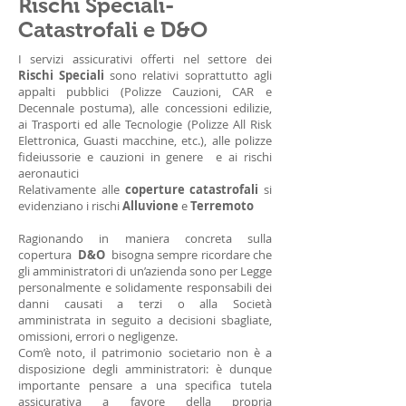
Rischi Speciali-
Catastrofali e D&O
I servizi assicurativi offerti nel settore dei
Rischi Speciali
sono relativi soprattutto agli
appalti pubblici (Polizze Cauzioni, CAR e
Decennale postuma), alle concessioni edilizie,
ai Trasporti ed alle Tecnologie (Polizze All Risk
Elettronica, Guasti macchine, etc.), alle polizze
fideiussorie e cauzioni in genere e ai rischi
aeronautici
Relativamente alle
coperture catastrofali
si
evidenziano i rischi
Alluvione
e
Terremoto
Ragionando in maniera concreta sulla
copertura
D&O
bisogna sempre ricordare che
gli amministratori di un’azienda sono per Legge
personalmente e solidamente responsabili dei
danni causati a terzi o alla Società
amministrata in seguito a decisioni sbagliate,
omissioni, errori o negligenze.
Com’è noto, il patrimonio societario non è a
disposizione degli amministratori: è dunque
importante pensare a una specifica tutela
assicurativa a favore della propria